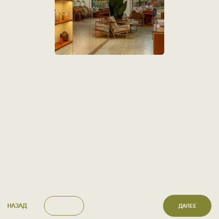
Подарочная карта sodanails
номинал
1000
2500
2000
ХИТ
ХИТ
3000
5000
7000
ХИТ
10 000
15 000
20 000
30 000
НАЗАД
ДАЛЕЕ
0
условиями обработки персональных данных